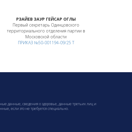
РЗАЙЕВ ЗАУР ГЕЙСАР ОГЛЫ
Первый секретарь Одинцовского
территориального отделения партии в
Московской области
ПРИКАЗ №50-001194-09/25 Т
ные данные, сведения о здоровье, данные третьих лиц и
ые, если это не требуется специально.