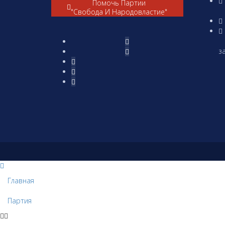
Помочь Партии
"Свобода И Народовластие"
(
за
П
Главная
Партия