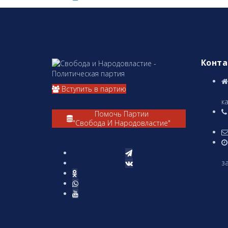
Конт
Вступить в партию
А
ка
Помочь Партии
"Свобода И Народовластие"
(
за
П