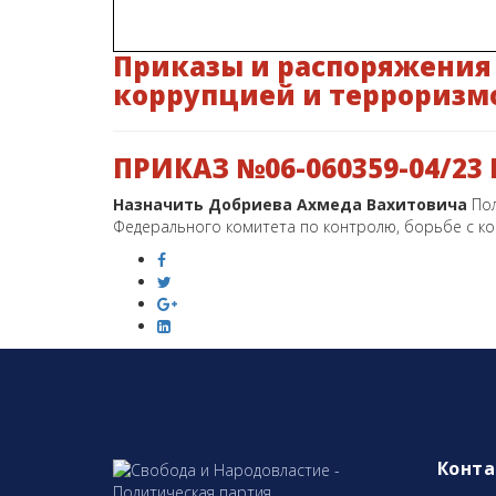
Приказы и распоряжения 
коррупцией и терроризм
ПРИКАЗ №06-060359-04/23 КТ
Назначить Добриева Ахмеда Вахитовича
По
Федерального комитета по контролю, борьбе с к
Конт