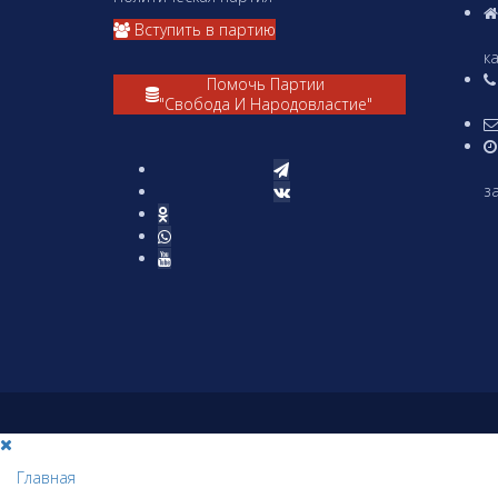
Вступить в партию
А
ка
Помочь Партии
"Свобода И Народовластие"
(
за
П
Главная