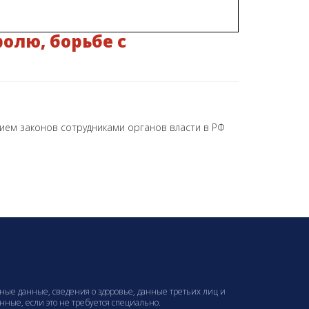
олю, борьбе с
ием законов сотрудниками органов власти в РФ
ные данные, сведения о здоровье, данные третьих лиц и
ые, если это не требуется специально.