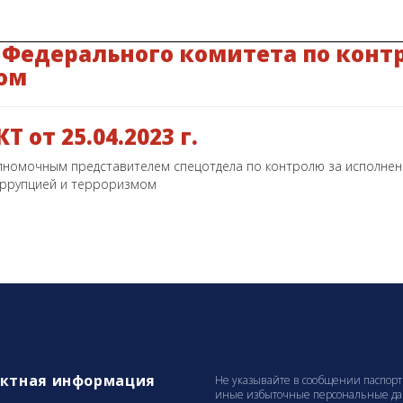
Федерального комитета по контр
ом
 от 25.04.2023 г.
лномочным представителем спецотдела по контролю за исполнен
оррупцией и терроризмом
актная информация
Не указывайте в сообщении паспорт
иные избыточные персональные данн