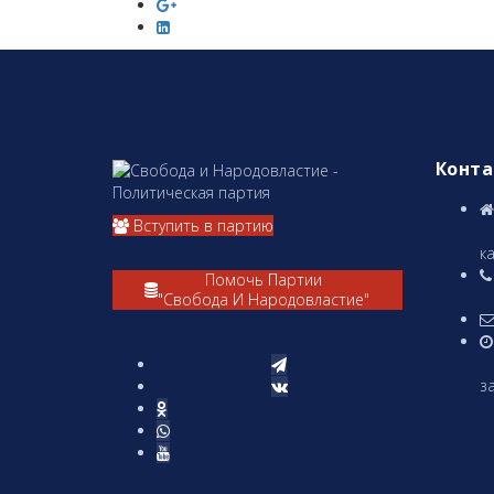
Конт
Вступить в партию
А
ка
Помочь Партии
"Свобода И Народовластие"
(
за
П