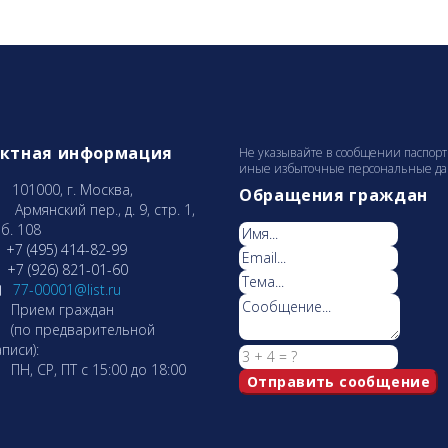
актная информация
Не указывайте в сообщении паспорт
иные избыточные персональные данн
101000, г. Москва,
Обращения граждан
рмянcкий пер., д. 9, стр. 1,
б. 108
+7 (495) 414-82-99
+7 (926) 821-01-60
77-00001@list.ru
Прием граждан
по предварительной
писи):
Н, СР, ПТ с 15:00 до 18:00